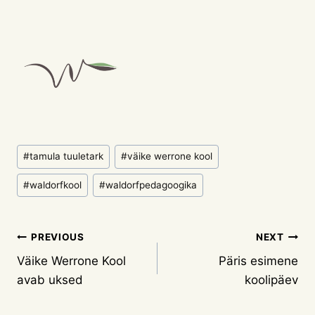
Post
#
tamula tuuletark
#
väike werrone kool
Tags:
#
waldorfkool
#
waldorfpedagoogika
Navigeerimine
PREVIOUS
NEXT
Väike Werrone Kool
Päris esimene
avab uksed
koolipäev