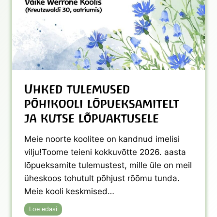
l
i
d
e
t
r
a
d
i
Uhked tulemused
t
s
põhikooli lõpueksamitelt
i
ja kutse lõpuaktusele
o
o
n
Meie noorte koolitee on kandnud imelisi
i
vilju!Toome teieni kokkuvõtte 2026. aasta
l
lõpueksamite tulemustest, mille üle on meil
i
s
üheskoos tohutult põhjust rõõmu tunda.
e
Meie kooli keskmised…
d
A
U
Loe edasi
n