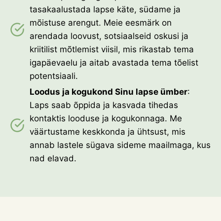
tasakaalustada lapse käte, südame ja
i
n
mõistuse arengut. Meie eesmärk on
e
arendada loovust, sotsiaalseid oskusi ja
s
kriitilist mõtlemist viisil, mis rikastab tema
a
a
igapäevaelu ja aitab avastada tema tõelist
n
potentsiaali.
i
s
Loodus ja kogukond Sinu lapse ümber
:
õ
Laps saab õppida ja kasvada tihedas
i
kontaktis looduse ja kogukonnaga. Me
t
V
väärtustame keskkonda ja ühtsust, mis
a
annab lastele sügava sideme maailmaga, kus
a
nad elavad.
b
i
n
a
s