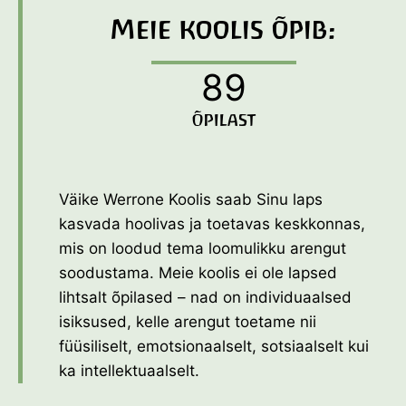
i
Meie koolis õpib:
s
e
d
89
8
s
9
e
ÕPILAST
i
k
l
u
s
Väike Werrone Koolis saab Sinu laps
e
kasvada hoolivas ja toetavas keskkonnas,
d
mis on loodud tema loomulikku arengut
–
k
soodustama. Meie koolis ei ole lapsed
ü
lihtsalt õpilased – nad on individuaalsed
l
isiksused, kelle arengut toetame nii
a
s
füüsiliselt, emotsionaalselt, sotsiaalselt kui
t
ka intellektuaalselt.
u
s