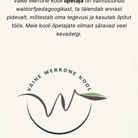
Väike Werrone Kooli
õpetaja
on vaimustunud
waldorfpedagoogikast, ta täiendab ennast
pidevalt, mõtestab oma tegevusi ja kasutab õpitut
töös. Meie kooli õpetajate silmad säravad veel
kevadelgi.