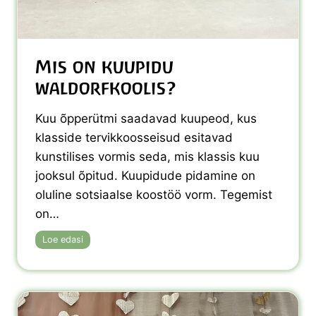
p
s
u
t
a
i
k
V
t
Mis on kuupidu
a
u
b
waldorfkoolis?
s
a
e
r
Kuu õpperütmi saadavad kuupeod, kus
l
i
e
klasside tervikkoosseisud esitavad
i
g
kunstilises vormis seda, mis klassis kuu
i
jooksul õpitud. Kuupidude pidamine on
1
oluline sotsiaalse koostöö vorm. Tegemist
0
8
on…
.
a
M
Loe edasi
a
i
s
s
t
o
a
n
p
k