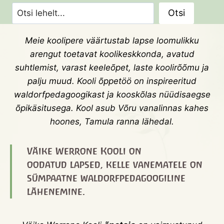
O
Otsi
t
s
Meie koolipere väärtustab lapse loomulikku
i
arengut toetavat koolikeskkonda, avatud
suhtlemist, varast keeleõpet, laste koolirõõmu ja
palju muud. Kooli õppetöö on inspireeritud
waldorfpedagoogikast ja kooskõlas nüüdisaegse
õpikäsitusega. Kool asub Võru vanalinnas kahes
hoones, Tamula ranna lähedal.
Väike Werrone Kooli on
oodatud
lapsed
, kelle
vanematele
on
sümpaatne waldorfpedagoogiline
lähenemine.