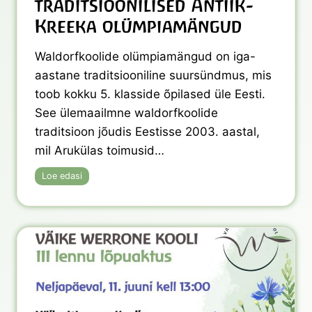
traditsioonilised Antiik-
Kreeka olümpiamängud
Waldorfkoolide olümpiamängud on iga-
aastane traditsiooniline suursündmus, mis
toob kokku 5. klasside õpilased üle Eesti.
See ülemaailmne waldorfkoolide
traditsioon jõudis Eestisse 2003. aastal,
mil Arukülas toimusid…
W
Loe edasi
a
l
d
o
r
f
k
o
o