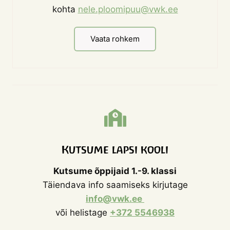
kohta
nele.ploomipuu@vwk.ee
Vaata rohkem
Kutsume lapsi kooli
Kutsume õppijaid 1.-9. klassi
Täiendava info saamiseks kirjutage
info@vwk.ee
või helistage
+372 5546938