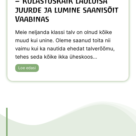
– külastuskäik lauluisa
i
juurde ja lumine saanisõit
e
k
Vaabinas
o
o
Meie neljanda klassi talv on olnud kõike
l
muud kui unine. Oleme saanud toita nii
i
s
vaimu kui ka nautida ehedat talverõõmu,
õ
tehes seda kõike ikka üheskoos…
b
r
4
Loe edasi
a
.
n
k
ä
l
d
a
a
s
l
s
a
i
l
t
e
a
l
v