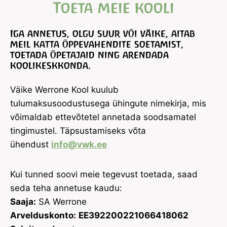
Toeta meie kooli
Iga annetus, olgu suur või väike, aitab
meil katta õppevahendite soetamist,
toetada õpetajaid ning arendada
koolikeskkonda.
Väike Werrone Kool kuulub
tulumaksusoodustusega ühingute nimekirja, mis
võimaldab ettevõtetel annetada soodsamatel
tingimustel. Täpsustamiseks võta
ühendust
info@vwk.ee
Kui tunned soovi meie tegevust toetada, saad
seda teha annetuse kaudu:
Saaja:
SA Werrone
Arvelduskonto:
EE392200221066418062