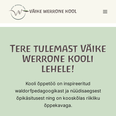
Skip
Avaleht
to
VÄIKE WERRONE KOOL
content
Tere tulemast Väike
Werrone kooli
lehele!
Kooli õppetöö on inspireeritud
waldorfpedagoogikast ja nüüdisaegsest
õpikäsitusest ning on kooskõlas riikliku
õppekavaga.