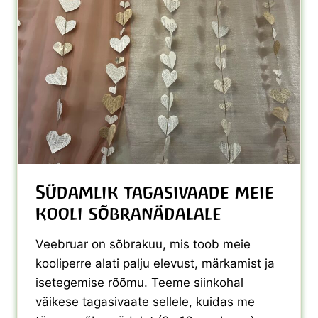
ä
u
e
u
v
p
a
i
l
d
e
u
p
w
ü
a
h
l
e
d
n
o
d
r
a
f
Südamlik tagasivaade meie
t
k
u
o
kooli sõbranädalale
d
o
k
l
Veebruar on sõbrakuu, mis toob meie
u
i
u
kooliperre alati palju elevust, märkamist ja
s
p
?
isetegemise rõõmu. Teeme siinkohal
e
väikese tagasivaate sellele, kuidas me
o
l