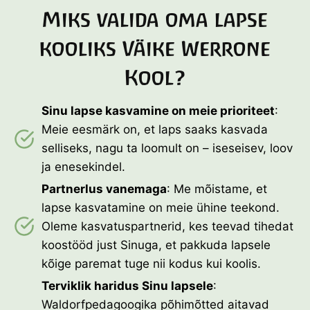
k
Miks valida oma lapse
ä
i
kooliks Väike Werrone
k
l
Kool?
a
u
l
Sinu lapse kasvamine on meie prioriteet
:
u
Meie eesmärk on, et laps saaks kasvada
i
s
selliseks, nagu ta loomult on – iseseisev, loov
a
ja enesekindel.
j
u
Partnerlus vanemaga
: Me mõistame, et
u
lapse kasvatamine on meie ühine teekond.
r
Oleme kasvatuspartnerid, kes teevad tihedat
d
e
koostööd just Sinuga, et pakkuda lapsele
j
kõige paremat tuge nii kodus kui koolis.
a
l
Terviklik haridus Sinu lapsele
:
u
Waldorfpedagoogika põhimõtted aitavad
m