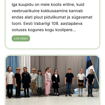
u
õ
Iga kuupidu on meie koolis eriline, kuid
d
p
veebruarikuine kokkusaamine kannab
u
endas alati pisut pidulikumat ja sügavamat
e
k
tooni. Eesti Vabariigi 108. aastapäeva
s
ootuses kogunes kogu koolipere…
a
m
D
Loe edasi
i
i
t
r
e
e
l
k
t
t
j
o
a
r
k
i
u
k
t
õ
s
n
e
e
l
E
õ
e