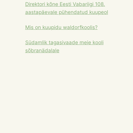
Direktori kõne Eesti Vabariigi 108.
aastapäevale pühendatud kuupeol
Mis on kuupidu waldorfkoolis?
Südamlik tagasivaade meie kooli
sõbranädalale