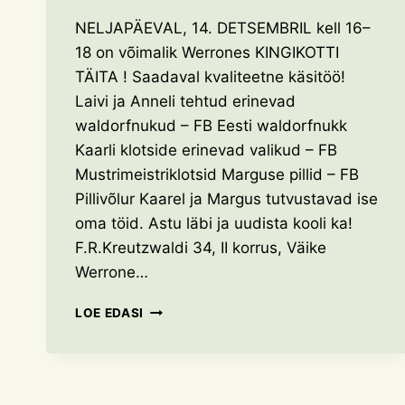
NELJAPÄEVAL, 14. DETSEMBRIL kell 16–
18 on võimalik Werrones KINGIKOTTI
TÄITA ! Saadaval kvaliteetne käsitöö!
Laivi ja Anneli tehtud erinevad
waldorfnukud – FB Eesti waldorfnukk
Kaarli klotside erinevad valikud – FB
Mustrimeistriklotsid Marguse pillid – FB
Pillivõlur Kaarel ja Margus tutvustavad ise
oma töid. Astu läbi ja uudista kooli ka!
F.R.Kreutzwaldi 34, II korrus, Väike
Werrone…
TULE
LOE EDASI
LEIA
MIDAGI
MÕNUSAT
JÕULUVANA
KINGIKOTTI!