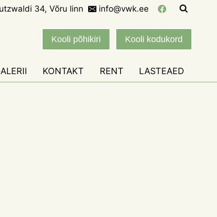
eutzwaldi 34, Võru linn
info@vwk.ee
Kooli põhikiri
Kooli kodukord
ALERII
KONTAKT
RENT
LASTEAED