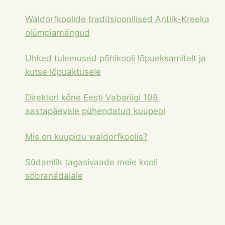
Waldorfkoolide traditsioonilised Antiik-Kreeka
olümpiamängud
Uhked tulemused põhikooli lõpueksamitelt ja
kutse lõpuaktusele
Direktori kõne Eesti Vabariigi 108.
aastapäevale pühendatud kuupeol
Mis on kuupidu waldorfkoolis?
Südamlik tagasivaade meie kooli
sõbranädalale