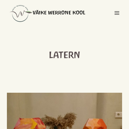
Skip
to
VÄIKE WERRONE KOOL
content
latern