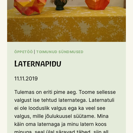
ÕPPETÖÖ
|
TOIMUNUD SÜNDMUSED
Laternapidu
11.11.2019
Tulemas on eriti pime aeg. Toome sellesse
valgust ise tehtud laternatega. Laternatuli
ei ole looduslik valgus ega ka veel see
valgus, mille jõulukuusel süütame. Mina
käin oma laternaga ja minu latern koos
minuga, seal ülal säravad tähed, siin all