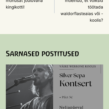
mõnusat jõuluvana
mõelnud, et võiksid
kingikotti!
töötada
waldorflasteaias või -
koolis?
Sarnased postitused