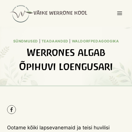
Skip
to
VÄIKE WERRONE KOOL
content
SÜNDMUSED
|
TEADAANDED
|
WALDORFPEDAGOOGIKA
Werrones algab
Õpihuvi loengusari
Ootame kõiki lapsevanemaid ja teisi huvilisi