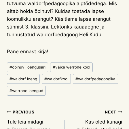
tutvuma waldorfpedagoogika algtõdedega. Mis
aitab hoida õpihuvi? Kuidas toetada lapse
loomulikku arengut? Käsitleme lapse arengut
sünnist 3. klassini. Lektoriks kauaaegne ja
tunnustatud waldorfpedagoog Heli Kudu.
Pane ennast kirja!
Post
#
õpihuvi loengusari
#
väike werrone kool
Tags:
#
waldorf loeng
#
waldorfkool
#
waldorfpedagoogika
#
werrone loengud
Navigeerimine
PREVIOUS
NEXT
Tule leia midagi
Kas oled kunagi